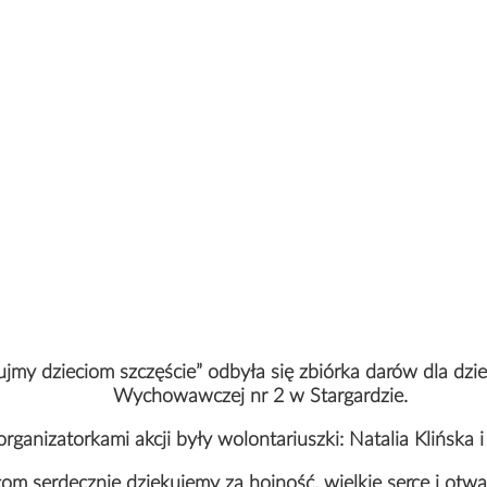
jmy dzieciom szczęście” odbyła się zbiórka darów dla dzi
Wychowawczej nr 2 w Stargardzie.
ganizatorkami akcji były wolontariuszki: Natalia Klińska i
m serdecznie dziękujemy za hojność, wielkie serce i otwar