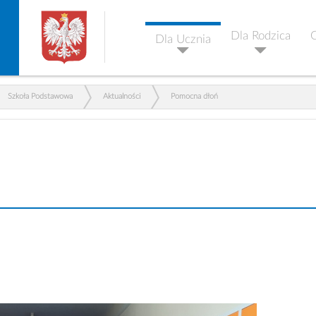
Dla Rodzica
G
Dla Ucznia
Szkoła Podstawowa
Aktualności
Pomocna dłoń