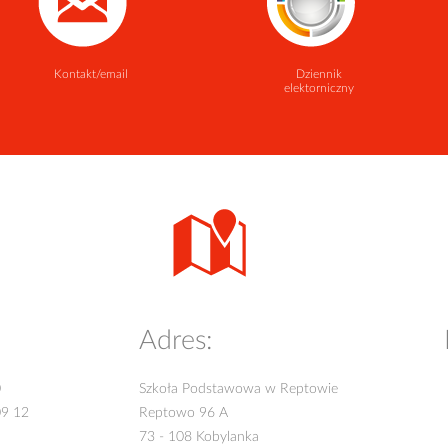
Kontakt/email
Dziennik
elektorniczny
Adres:
0
Szkoła Podstawowa w Reptowie
09 12
Reptowo 96 A
73 - 108 Kobylanka