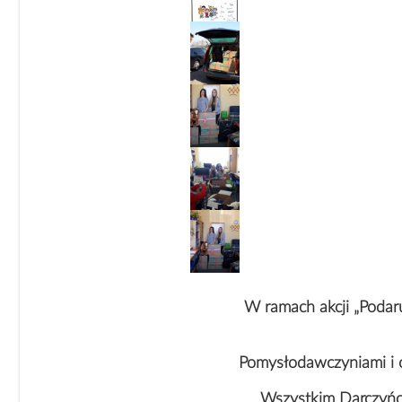
W ramach akcji „Podaru
Pomysłodawczyniami i or
Wszystkim Darczyńco