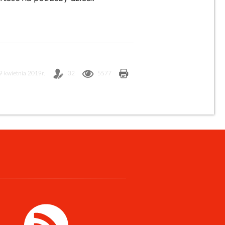
9 kwietnia 2019r.
32
5577