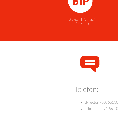
Biuletyn Informacji
Publicznej
Telefon:
dyrektor:
78015651
sekretariat:
91 561 