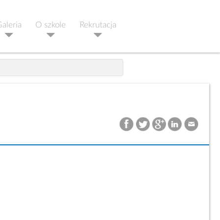
aleria
O szkole
Rekrutacja