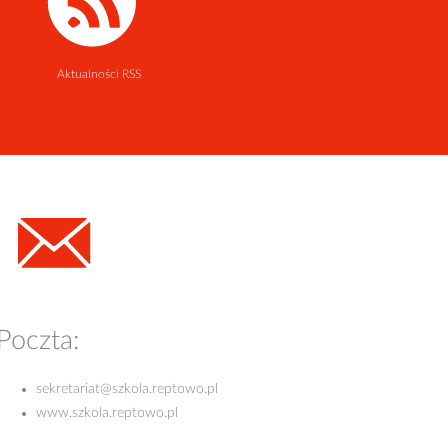
Aktualności RSS
Poczta:
sekretariat@szkola.reptowo.pl
www.szkola.reptowo.pl