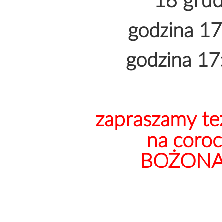
18 grud
godzina 17:
godzina 17:
zapraszamy te
na coro
BOŻON