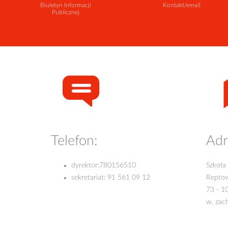
Biuletyn Informacji
Kontakt/email
Publicznej
Telefon:
Adr
dyrektor:
780156510
Szkoła
sekretariat:
91 561 09 12
Repto
73 - 1
w. zac