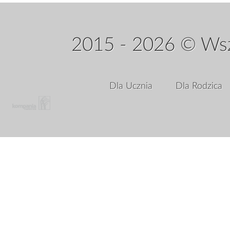
2015 - 2026 © Wsz
Dla Ucznia
Dla Rodzica
Array ( [status] => 1 )