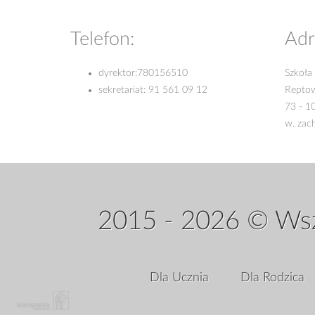
Telefon:
Adr
dyrektor:
780156510
Szkoła
sekretariat:
91 561 09 12
Repto
73 - 1
w. zac
2015 - 2026 © Wsz
Dla Ucznia
Dla Rodzica