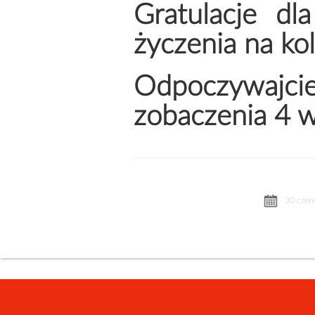
Gratulacje dl
życzenia na ko
Odpoczywajc
zobaczenia 4 w
30 czer