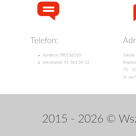
Telefon:
Adr
dyrektor:
780156510
Szkoła
sekretariat:
91 561 09 12
Repto
73 - 1
w. zac
2015 - 2026 © Wsz