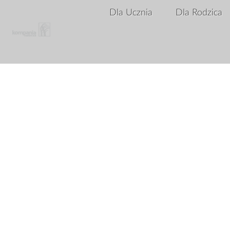
Dla Ucznia
Dla Rodzica
Array ( [status] => 1 )