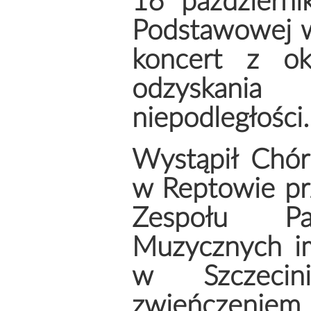
16 październi
Podstawowej w
koncert z oka
odzyskani
niepodległości.
Wystąpił Chór
w Reptowie prz
Zespołu Pa
Muzycznych im
w Szczecin
zwieńczeniem