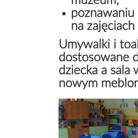
muzeum,
poznawaniu 
na zajęciach 
Umywalki i toal
dostosowane d
dziecka a sala 
nowym meblo