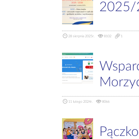
2025/
28 sierpnia 2025r.
8102
1
Wsparc
Morzy
11 lutego 2024r.
8066
Pączko