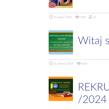
11 lutego 2024r.
7360
12
Witaj 
31 sierpnia 2023r.
5633
REKRU
/2024