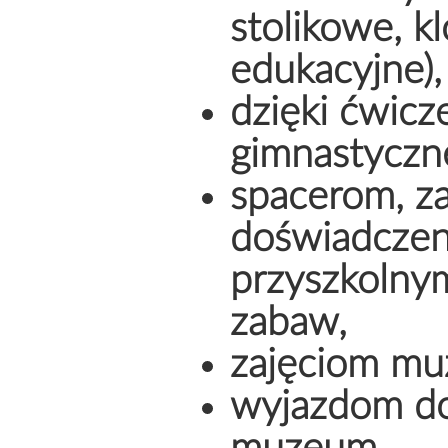
stolikowe, k
edukacyjne),
dzięki ćwicz
gimnastyczne
spacerom, z
doświadczen
przyszkolny
zabaw,
zajęciom mu
wyjazdom do 