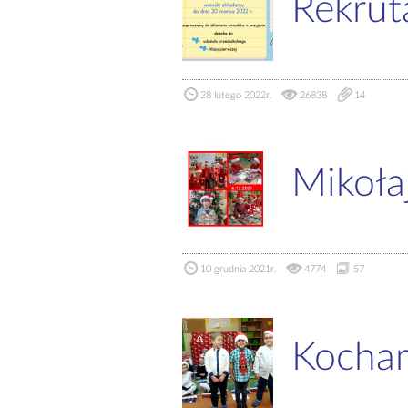
Rekrut
28 lutego 2022r.
26838
14
Mikoł
10 grudnia 2021r.
4774
57
Kocham