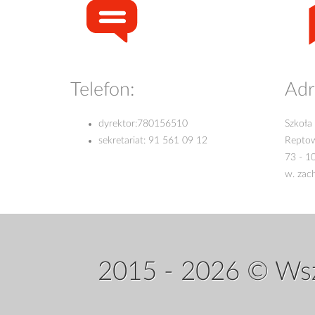
Telefon:
Adr
dyrektor:
780156510
Szkoła
sekretariat:
91 561 09 12
Repto
73 - 1
w. zac
2015 - 2026 © Wsz