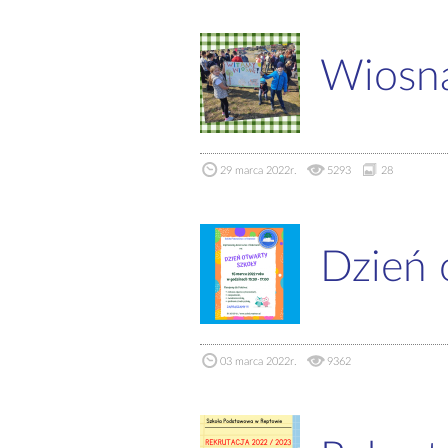
Wiosna,
29 marca 2022r.
5293
28
Dzień 
03 marca 2022r.
9362