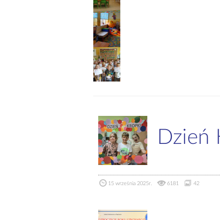
Dzień K
15 września 2025r.
6181
42