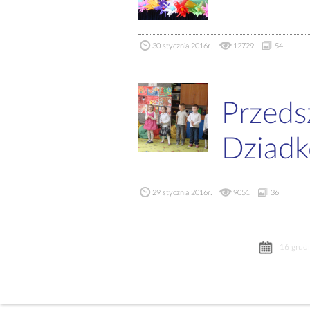
30 stycznia 2016r.
12729
54
Przeds
Dziad
29 stycznia 2016r.
9051
36
16 grud