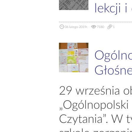
lekcji
06 lutego 2019r.
7180
1
Ogólno
Głośne
29 września o
„Ogólnopolski
Czytania”. W 