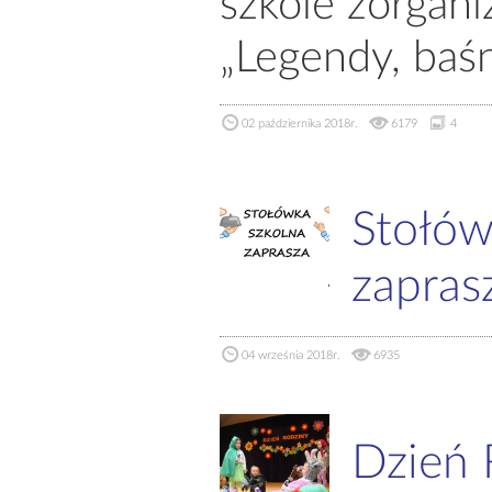
szkole zorgan
„Legendy, baśni
02 października 2018r.
6179
4
Stołów
zapras
04 września 2018r.
6935
Dzień 