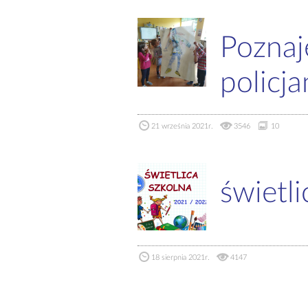
Poznaj
policja
21 września 2021r.
3546
10
świetli
18 sierpnia 2021r.
4147