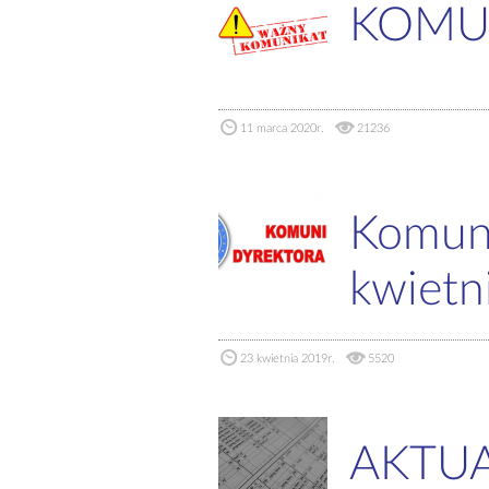
KOMU
11 marca 2020r.
21236
Komuni
kwietn
23 kwietnia 2019r.
5520
AKTUA