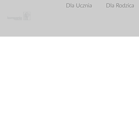
Dla Ucznia
Dla Rodzica
Array ( [status] => 1 )