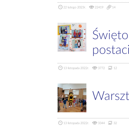
22 lutego 2023r.
22419
14
Święto
postaci
13 listopada 2022r.
3772
12
Warszt
13 listopada 2022r.
3344
32