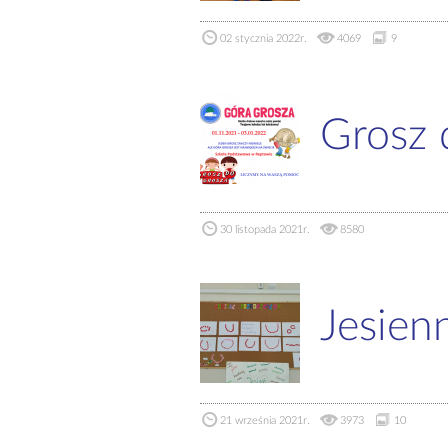
02 stycznia 2022r.
4069
9
Grosz 
30 listopada 2021r.
8580
Jesienn
21 września 2021r.
3973
10