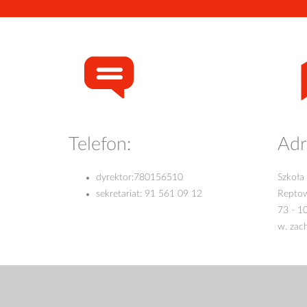
Telefon:
Adr
dyrektor:
780156510
Szkoła
sekretariat:
91 561 09 12
Repto
73 - 1
w. zac