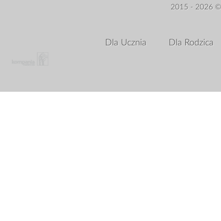
2015 - 2026 © 
Dla Ucznia
Dla Rodzica
Array ( [status] => 1 )